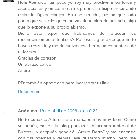
Hola Abelardo, tampoco yo soy muy proclive a los foros y
asociaciones y en cuanto a los grupos participo procurando
evitar la lógica clánica. En ese sentido, pienso que todo
poeta que se arriesga en su voz tiene algo de solitario, algo
que lo expone a su propio abismo.
Dicho ésto, ¿por qué habríamos de retacear los
reconocimientos auténticos? Por eso, agradezco que no te
hayas resistido y me devuelvas ese hermoso comentario de
tu lectura.
Gracias de corazón.
Un abrazo cálido,
Arturo
PD: también aprovecho para incorporar tu link
Responder
Anónimo
19 de abril de 2009 a las 0:22
No te conozco Arturo, pero me caes muy muy bien. Como
ya sabés, caí en tu blog por azar -buscando material de
Bustos-, y después googleé "Arturo Borra" y me encontré
con tus poemas y demás. Me gustaron mucho, pero me